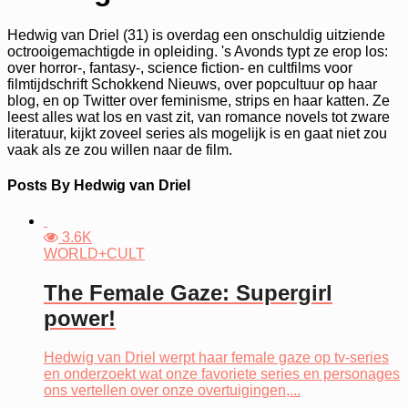
Hedwig van Driel (31) is overdag een onschuldig uitziende
octrooigemachtigde in opleiding. 's Avonds typt ze erop los:
over horror-, fantasy-, science fiction- en cultfilms voor
filmtijdschrift Schokkend Nieuws, over popcultuur op haar
blog, en op Twitter over feminisme, strips en haar katten. Ze
leest alles wat los en vast zit, van romance novels tot zware
literatuur, kijkt zoveel series als mogelijk is en gaat niet zou
vaak als ze zou willen naar de film.
Posts By Hedwig van Driel
3.6K
WORLD+CULT
The Female Gaze: Supergirl
power!
Hedwig van Driel werpt haar female gaze op tv-series
en onderzoekt wat onze favoriete series en personages
ons vertellen over onze overtuigingen,...