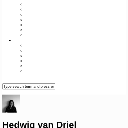
TODAY+TOMORROW
SEX+SPIRIT
FIT+WELL
WORK+WEALTH
WORLD+CULT
TECH+FUTURE
REAL/FAKE
Over Vileine
Vileine Manifest
Vileine Manifesto (ENG)
Vileine Vrouwen
Colofon
Contact
Vileine Nieuwsbrief
Hedwig van Driel