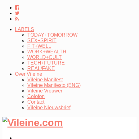
LABELS
TODAY+TOMORROW
SEX+SPIRIT
FIT+WELL
WORK+WEALTH
WORLD+CULT
TECH+FUTURE
REAL/FAKE
Over Vileine
Vileine Manifest
Vileine Manifesto (ENG)
Vileine Vrouwen
Colofon
Contact
Vileine Nieuwsbrief
LABELS