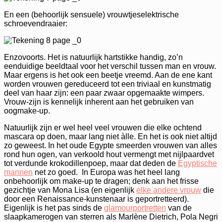
En een (behoorlijk sensuele) vrouwtjeselektrische
schroevendraaier:
Enzovoorts. Het is natuurlijk hartstikke handig, zo’n
eenduidige beeldtaal voor het verschil tussen man en vrouw.
Maar ergens is het ook een beetje vreemd. Aan de ene kant
worden vrouwen gereduceerd tot een triviaal en kunstmatig
deel van haar zijn: een paar zwaar opgemaakte wimpers.
Vrouw-zijn is kennelijk inherent aan het gebruiken van
oogmake-up.
Natuurlijk zijn er wel heel veel vrouwen die elke ochtend
mascara op doen, maar lang niet àlle. En het is ook niet altijd
zo geweest. In het oude Egypte smeerden vrouwen van alles
rond hun ogen, van verkoold hout vermengt met nijlpaardvet
tot verdunde krokodillenpoep, maar dat deden de
Egyptische
mannen
net zo goed. In Europa was het heel lang
onbehoorlijk om make-up te dragen; denk aan het frisse
gezichtje van Mona Lisa (en eigenlijk
elke andere vrouw
die
door een Renaissance-kunstenaar is geportretteerd).
Eigenlijk is het pas sinds de
glamourportretten
van de
slaapkamerogen van sterren als Marlène Dietrich, Pola Negri