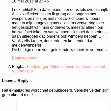
18 mei 2016 at 23:46
Leuk artikel! Fijn dat iemand hier eens iets over schrijft.
Als ik zelf teken, teken ik graag ook jongens met
wimpers en meisjes met niet-zo-zichtbare wimpers,
maar in mijn omgeving merk ik soms verwarring over
het geslacht van mijn onderwerp, meestal alleen om
het wel/niet tekenen van wimpers. Ik moet dan serieus
gaan uitleggen dat jongens ook wimpers hebben…
Vaak zelfs langer, donkerder en krullender dan
meidenwimpers!
De huidige norm voor getekende wimpers is vreemd…
Beantwoorden
Pingback:
365 dagen Vileine: leven, liefde en lessen! –
Vileine.com
Leave a Reply
Het e-mailadres wordt niet gepubliceerd.
Vereiste velden zijn
gemarkeerd met
*