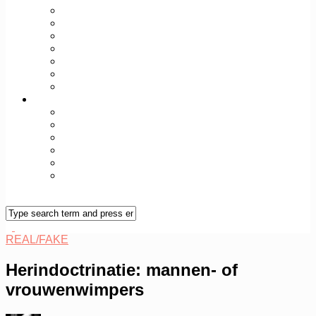
TODAY+TOMORROW
SEX+SPIRIT
FIT+WELL
WORK+WEALTH
WORLD+CULT
TECH+FUTURE
REAL/FAKE
Over Vileine
Vileine Manifest
Vileine Manifesto (ENG)
Vileine Vrouwen
Colofon
Contact
Vileine Nieuwsbrief
REAL/FAKE
Herindoctrinatie: mannen- of
vrouwenwimpers