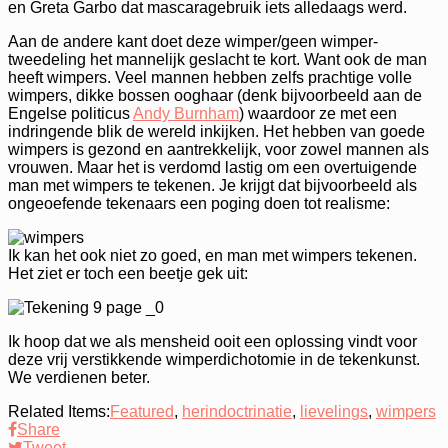
en Greta Garbo dat mascaragebruik iets alledaags werd.
Aan de andere kant doet deze wimper/geen wimper-
tweedeling het mannelijk geslacht te kort. Want ook de man
heeft wimpers. Veel mannen hebben zelfs prachtige volle
wimpers, dikke bossen ooghaar (denk bijvoorbeeld aan de
Engelse politicus
Andy Burnham
) waardoor ze met een
indringende blik de wereld inkijken. Het hebben van goede
wimpers is gezond en aantrekkelijk, voor zowel mannen als
vrouwen. Maar het is verdomd lastig om een overtuigende
man met wimpers te tekenen. Je krijgt dat bijvoorbeeld als
ongeoefende tekenaars een poging doen tot realisme:
Ik kan het ook niet zo goed, en man met wimpers tekenen.
Het ziet er toch een beetje gek uit:
Ik hoop dat we als mensheid ooit een oplossing vindt voor
deze vrij verstikkende wimperdichotomie in de tekenkunst.
We verdienen beter.
Related Items:
Featured
,
herindoctrinatie
,
lievelings
,
wimpers
Share
Tweet