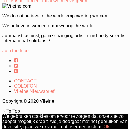
Rollenspel: 4 mei, opdat we niet vergeten
We do not believe in the world empowering women.
We believe in women empowering the world!
Journalist, activist, game-changing artist, mind-body scientist,
international solidarist?
Join the tribe
CONTACT
COLOFON
Vileine Nieuwsbrief
Copyright © 2020 Vileine
To Top
We gebruiken cookies om ervoor te zorgen dat onze site zo
soepel mogelijk draait. Als je doorgaat met het gebruiken van
deze site, gaan we er vanuit dat je ermee instemt.
Ok